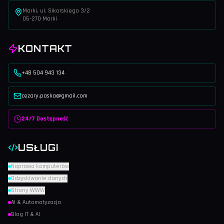
Marki, ul. Sikorskiego 3/2
05-270 Marki
KONTAKT
+48 504 943 134
cezary.paska@gmail.com
24/7 Dostępność
USŁUGI
Naprawa komputerów
Odzyskiwanie danych
Strony WWW
AI & Automatyzacja
Blog IT & AI