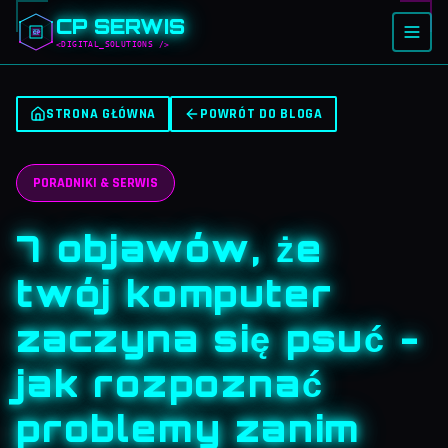
CP SERWIS
<DIGITAL_SOLUTIONS />
STRONA GŁÓWNA
POWRÓT DO BLOGA
PORADNIKI & SERWIS
7 objawów, że
twój komputer
zaczyna się psuć -
jak rozpoznać
problemy zanim