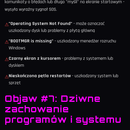
komunikaty o błędach lub długo "myśli" na ekranie startowym -
wysyła wyraźny sygnał SOS.
"Operating System Not Found"
- może oznaczać
⚠
uszkodzony dysk lub problemy z płytą główną
"BOOTMGR is missing"
- uszkodzony menedżer rozruchu
⚠
Windows
Czarny ekran z kursorem
- problemy z systemem lub
⚠
dyskiem
Nieskończona pętla restartów
- uszkodzony system lub
⚠
sprzęt
Objaw #7: Dziwne
zachowanie
programów i systemu