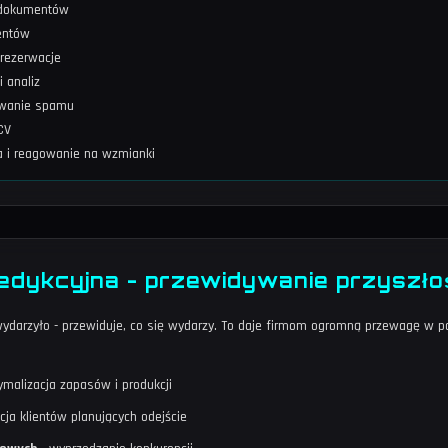
i dokumentów
entów
rezerwacje
 analiz
rowanie spamu
CV
a i reagowanie na wzmianki
redykcyjna - przewidywanie przyszło
ię wydarzyło - przewiduje, co się wydarzy. To daje firmom ogromną przewagę w 
ymalizacja zapasów i produkcji
acja klientów planujących odejście