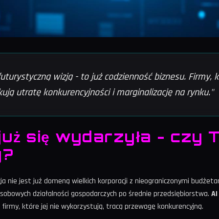
futurystyczną wizją - to już codzienność biznesu. Firmy, 
kują utratę konkurencyjności i marginalizację na rynku."
już się wydarzyła - czy 
y?
ja nie jest już domeną wielkich korporacji z nieograniczonymi budżet
oosobowych działalności gospodarczych po średnie przedsiębiorstwa.
AI
 firmy, które jej nie wykorzystują, tracą przewagę konkurencyjną.