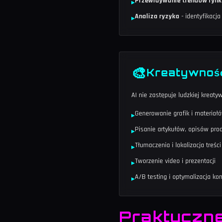
Przewidywanie trendów ryn
▸
Analiza ryzyka
- identyfikacja
▸
🎨
Kreatywność 
AI nie zastępuje ludzkiej kreat
Generowanie grafik i materiał
▸
Pisanie artykułów, opisów pr
▸
Tłumaczenia i lokalizacja treści
▸
Tworzenie video i prezentacji
▸
A/B testing i optymalizacja k
▸
Praktyczne