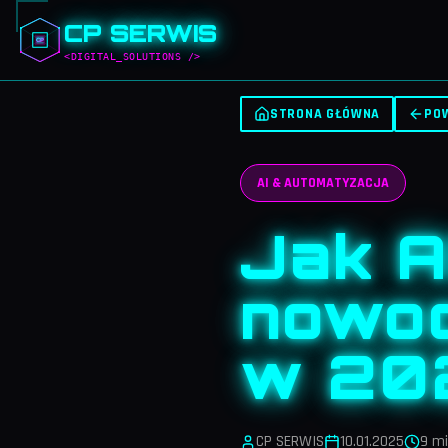
CP SERWIS
<DIGITAL_SOLUTIONS />
STRONA GŁÓWNA
PO
AI & AUTOMATYZACJA
Jak A
nowoc
w 20
CP SERWIS
10.01.2025
9 m