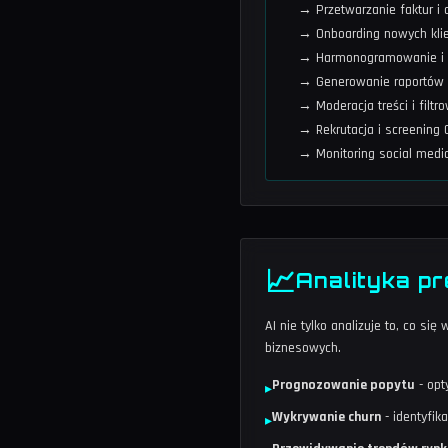
→ Przetwarzanie faktur 
→ Onboarding nowych kli
→ Harmonogramowanie i 
→ Generowanie raportów i
→ Moderacja treści i filt
→ Rekrutacja i screening 
→ Monitoring social medi
📈
Analityka p
AI nie tylko analizuje to, co s
biznesowych.
Prognozowanie popytu
- opt
▸
Wykrywanie churn
- identyfik
▸