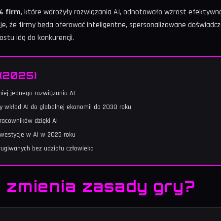
% firm
, które wdrożyły rozwiązania AI, odnotowało wzrost efektywn
e, że firmy będą oferować inteligentne, spersonalizowane doświadcze
ostu idą do konkurencji.
 (2025)
niej jednego rozwiązania AI
 wkład AI do globalnej ekonomii do 2030 roku
racowników dzięki AI
nwestycje w AI w 2025 roku
sługiwanych bez udziału człowieka
ż zmienia zasady gry?