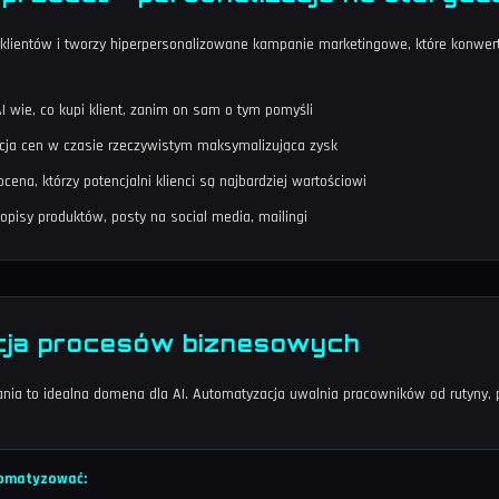
 klientów i tworzy hiperpersonalizowane kampanie marketingowe, które konwertu
I wie, co kupi klient, zanim on sam o tym pomyśli
cja cen w czasie rzeczywistym maksymalizująca zysk
ena, którzy potencjalni klienci są najbardziej wartościowi
 opisy produktów, posty na social media, mailingi
ja procesów biznesowych
nia to idealna domena dla AI. Automatyzacja uwalnia pracowników od rutyny, 
tomatyzować: