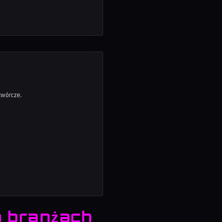
twórcze.
h branżach