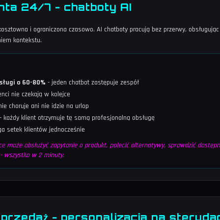
nta 24/7 - chatboty AI
 kosztowna i ograniczona czasowo. AI chatboty pracują bez przerwy, obsługują
niem kontekstu.
sługi o 60-80%
- jeden chatbot zastępuje zespół
enci nie czekają w kolejce
nie choruje ani nie idzie na urlop
- każdy klient otrzymuje tę samą profesjonalną obsługę
a setek klientów jednocześnie
e może obsłużyć zapytanie o produkt, polecić alternatywy, sprawdzić dostępn
 - wszystko w 2 minuty.
sprzedaż - personalizacja na steryda